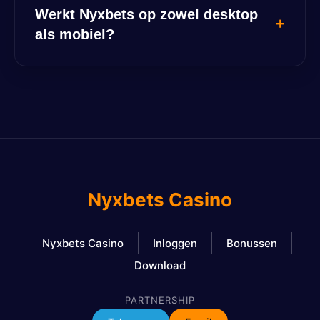
gameplay en bonusfeatures testen voordat je
Werkt Nyxbets op zowel desktop
met echt geld inzet.
als mobiel?
De site is volledig geoptimaliseerd voor
zowel desktop, tablet als smartphone. Je
kunt overal spelen via je browser, zonder
extra apps te hoeven installeren.
Nyxbets Casino
Nyxbets Casino
Inloggen
Bonussen
Download
PARTNERSHIP