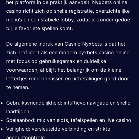
het platform in de praktijk aanvoelt. Nyxbets online
casino richt zich op snelle registratie, overzichtelijke
menu’s en een stabiele lobby, zodat je zonder gedoe
bij je favoriete spellen komt.
De algemene indruk van Casino Nyxbets is dat het
zich profileert als een modern nyxbets casino online
met focus op gebruiksgemak en duidelijke
voorwaarden, al blijft het belangrijk om de kleine
lettertjes rond bonussen en uitbetalingen goed door
te nemen.
Gebruiksvriendelijkheid: intuïtieve navigatie en snelle
laadtijden
Spelaanbod: mix van slots, tafelspellen en live casino
Veiligheid: versleutelde verbinding en strikte
accountcontrole