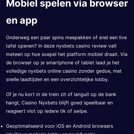
Mobiel spelen via browser
en app
Onderweg een paar spins meepakken of snel een live
tafel openen? In deze nyxbets casino review valt
meteen op hoe soepel het platform mobiel draait. Via
de browser op je smartphone of tablet laad je het
volledige nyxbets online casino zonder gedoe, met
snelle laadtijden en een overzichtelijke lobby.
Of je nu kort in de trein zit of languit op de bank
hangt, Casino Nyxbets blijft goed speelbaar en
reageert vlot op iedere tik of swipe.
Geoptimaliseerd voor iOS en Android browsers