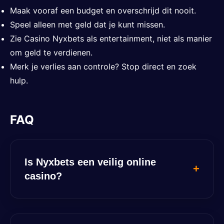
Maak vooraf een budget en overschrijd dit nooit.
Speel alleen met geld dat je kunt missen.
Zie Casino Nyxbets als entertainment, niet als manier
om geld te verdienen.
Merk je verlies aan controle? Stop direct en zoek
hulp.
FAQ
Is Nyxbets een veilig online
casino?
Nyxbets maakt gebruik van licenties,
versleuteling en strikte controles om een