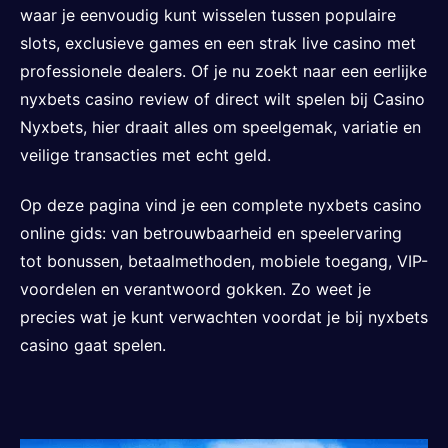
waar je eenvoudig kunt wisselen tussen populaire
slots, exclusieve games en een strak live casino met
professionele dealers. Of je nu zoekt naar een eerlijke
nyxbets casino review of direct wilt spelen bij Casino
Nyxbets, hier draait alles om speelgemak, variatie en
veilige transacties met echt geld.
Op deze pagina vind je een complete nyxbets casino
online gids: van betrouwbaarheid en speelervaring
tot bonussen, betaalmethoden, mobiele toegang, VIP-
voordelen en verantwoord gokken. Zo weet je
precies wat je kunt verwachten voordat je bij nyxbets
casino gaat spelen.