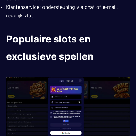
Klantenservice: ondersteuning via chat of e‑mail,
redelijk vlot
Populaire slots en
exclusieve spellen