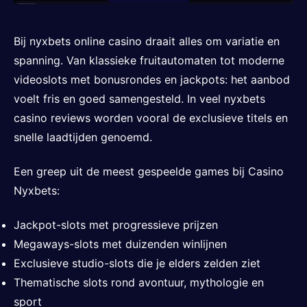
Bij nyxbets online casino draait alles om variatie en
spanning. Van klassieke fruitautomaten tot moderne
videoslots met bonusrondes en jackpots: het aanbod
voelt fris en goed samengesteld. In veel nyxbets
casino reviews worden vooral de exclusieve titels en
snelle laadtijden genoemd.
Een greep uit de meest gespeelde games bij Casino
Nyxbets:
Jackpot-slots met progressieve prijzen
Megaways-slots met duizenden winlijnen
Exclusieve studio-slots die je elders zelden ziet
Thematische slots rond avontuur, mythologie en
sport