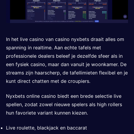
In het live casino van casino nyxbets draait alles om
spanning in realtime. Aan echte tafels met
professionele dealers beleef je dezelfde sfeer als in
een fysiek casino, maar dan vanuit je woonkamer. De
streams zijn haarscherp, de tafellimieten flexibel en je
kunt direct chatten met de croupiers.
Nyxbets online casino biedt een brede selectie live
spellen, zodat zowel nieuwe spelers als high rollers
hun favoriete variant kunnen kiezen.
Live roulette, blackjack en baccarat