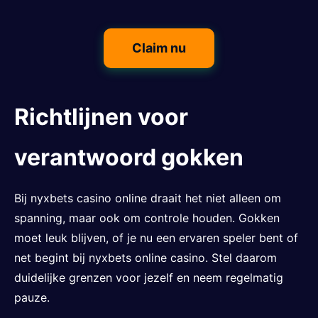
Claim nu
Richtlijnen voor
verantwoord gokken
Bij nyxbets casino online draait het niet alleen om
spanning, maar ook om controle houden. Gokken
moet leuk blijven, of je nu een ervaren speler bent of
net begint bij nyxbets online casino. Stel daarom
duidelijke grenzen voor jezelf en neem regelmatig
pauze.