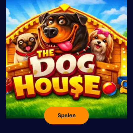
Spelen