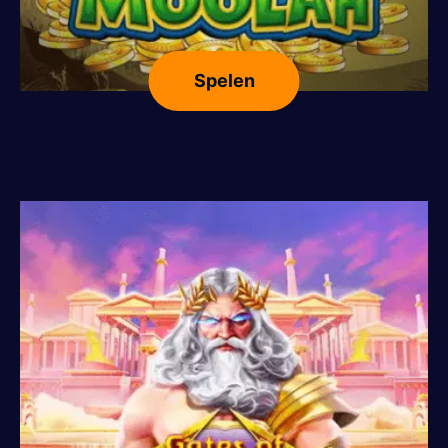
Spelen