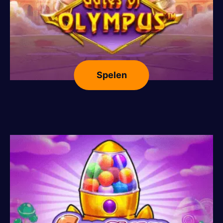
Spelen