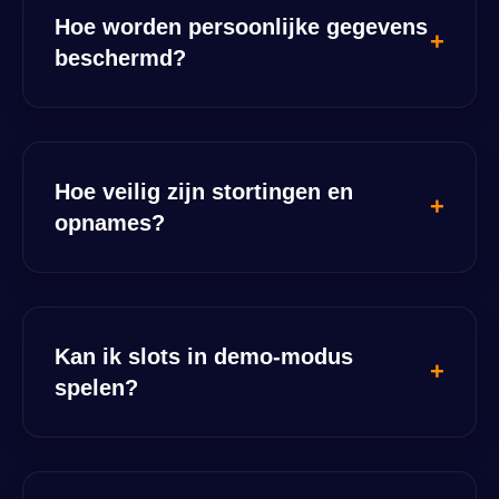
veilige speelomgeving te bieden. Je speelt op
Hoe worden persoonlijke gegevens
een platform dat is ontworpen om zowel je
beschermd?
geld als je gegevens te beschermen.
Alle persoonlijke gegevens worden verzonden
via SSL-versleuteling en opgeslagen op
beveiligde servers. Alleen geautoriseerd
Hoe veilig zijn stortingen en
personeel heeft toegang en gegevens worden
opnames?
uitsluitend gebruikt voor accountbeheer en
verificatie.
Betalingen verlopen via erkende
betaalproviders met extra
fraudebescherming. Daarnaast worden
Kan ik slots in demo-modus
transacties continu gemonitord om verdachte
spelen?
activiteiten snel te blokkeren.
Ja, veel slots op Nyxbets kun je gratis in
demo-modus uitproberen. Zo kun je de