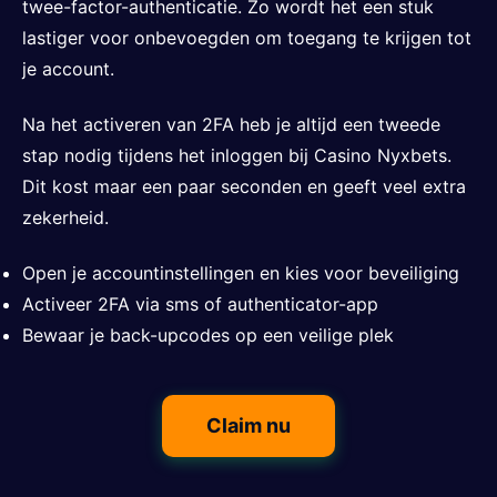
twee-factor-authenticatie. Zo wordt het een stuk
lastiger voor onbevoegden om toegang te krijgen tot
je account.
Na het activeren van 2FA heb je altijd een tweede
stap nodig tijdens het inloggen bij Casino Nyxbets.
Dit kost maar een paar seconden en geeft veel extra
zekerheid.
Open je accountinstellingen en kies voor beveiliging
Activeer 2FA via sms of authenticator-app
Bewaar je back-upcodes op een veilige plek
Claim nu