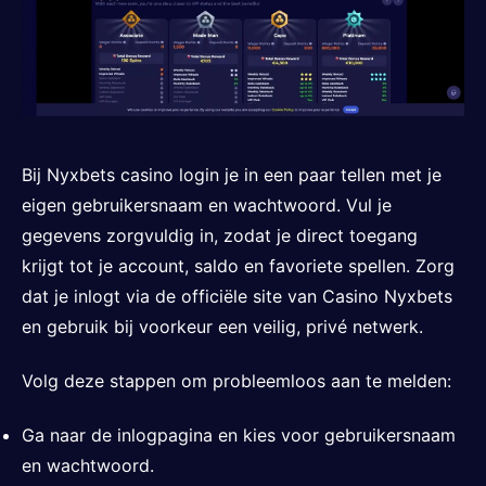
Bij Nyxbets casino login je in een paar tellen met je
eigen gebruikersnaam en wachtwoord. Vul je
gegevens zorgvuldig in, zodat je direct toegang
krijgt tot je account, saldo en favoriete spellen. Zorg
dat je inlogt via de officiële site van Casino Nyxbets
en gebruik bij voorkeur een veilig, privé netwerk.
Volg deze stappen om probleemloos aan te melden:
Ga naar de inlogpagina en kies voor gebruikersnaam
en wachtwoord.