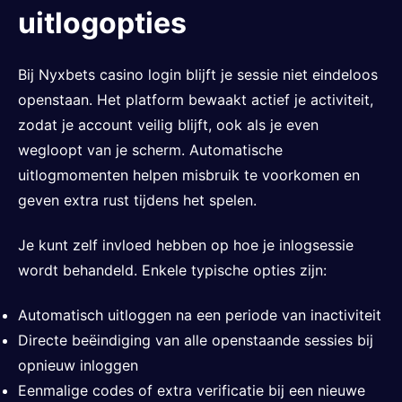
uitlogopties
Bij Nyxbets casino login blijft je sessie niet eindeloos
openstaan. Het platform bewaakt actief je activiteit,
zodat je account veilig blijft, ook als je even
wegloopt van je scherm. Automatische
uitlogmomenten helpen misbruik te voorkomen en
geven extra rust tijdens het spelen.
Je kunt zelf invloed hebben op hoe je inlogsessie
wordt behandeld. Enkele typische opties zijn:
Automatisch uitloggen na een periode van inactiviteit
Directe beëindiging van alle openstaande sessies bij
opnieuw inloggen
Eenmalige codes of extra verificatie bij een nieuwe