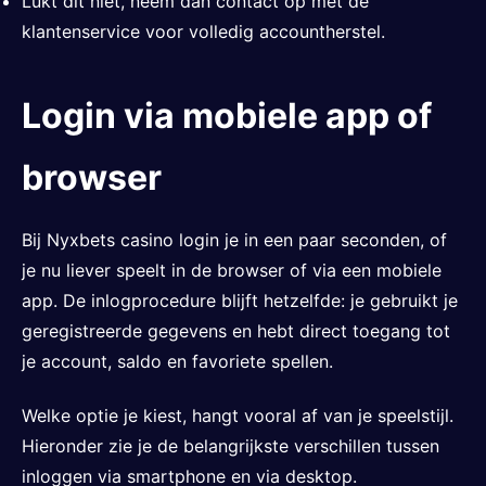
Lukt dit niet, neem dan contact op met de
klantenservice voor volledig accountherstel.
Login via mobiele app of
browser
Bij Nyxbets casino login je in een paar seconden, of
je nu liever speelt in de browser of via een mobiele
app. De inlogprocedure blijft hetzelfde: je gebruikt je
geregistreerde gegevens en hebt direct toegang tot
je account, saldo en favoriete spellen.
Welke optie je kiest, hangt vooral af van je speelstijl.
Hieronder zie je de belangrijkste verschillen tussen
inloggen via smartphone en via desktop.