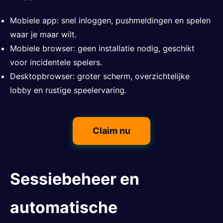
Mobiele app: snel inloggen, pushmeldingen en spelen
waar je maar wilt.
Mobiele browser: geen installatie nodig, geschikt
voor incidentele spelers.
Desktopbrowser: groter scherm, overzichtelijke
lobby en rustige speelervaring.
Claim nu
Sessiebeheer en
automatische