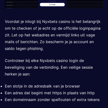
Voordat je inlogt bij Nyxbets casino is het belangrijk
om te checken of je echt op de officiële loginpagina
zit. Let op het webadres en vermijd links uit vage
mails of berichten. Zo bescherm je je account en
saldo tegen phishing.
Controleer bij elke Nyxbets casino login de
beveiliging van de verbinding. Een veilige sessie
herken je aan:
Een slotje in de adresbalk van je browser
Een adres dat begint met https in plaats van http
Een domeinnaam zonder spelfouten of extra tekens