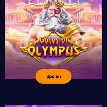
Spelen