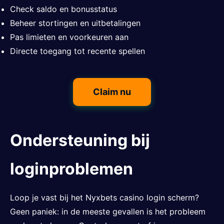
Check saldo en bonusstatus
Beheer stortingen en uitbetalingen
Pas limieten en voorkeuren aan
Directe toegang tot recente spellen
Claim nu
Ondersteuning bij
loginproblemen
Loop je vast bij het Nyxbets casino login scherm?
Geen paniek: in de meeste gevallen is het probleem