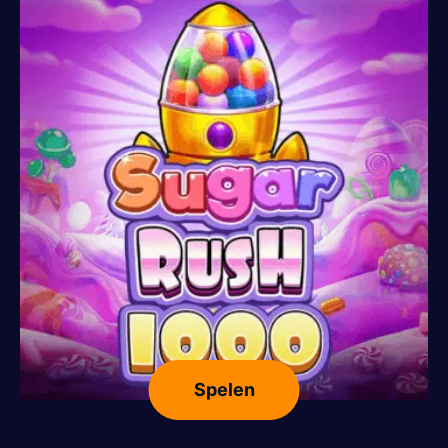
Spelen