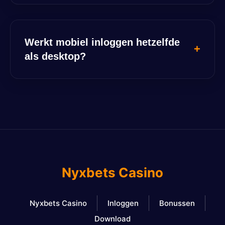
In je accountinstellingen kun je je wachtwoord
en soms ook je gebruikersnaam aanpassen,
na bevestiging via e‑mail of sms.
Werkt mobiel inloggen hetzelfde
als desktop?
Ja, je gebruikt dezelfde inloggegevens op
mobiel en desktop, alleen is de interface
geoptimaliseerd voor kleinere schermen.
Nyxbets Casino
Nyxbets Casino
Inloggen
Bonussen
Download